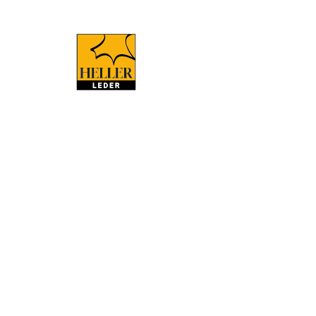
Impressum
HELLER-LEDER GmbH & Co. KG
Sitz: Hehlen, Amtsgericht Hildesheim, HRA 110481